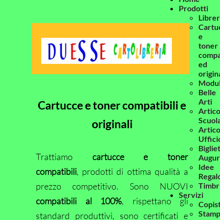
Prodotti
Librer
Cartu
e
toner
compat
ed
origin
Modul
Belle
Arti
Cartucce e toner compatibili e
Artico
Scuol
originali
Artico
Uffici
Bigliet
Trattiamo
cartucce e toner
Augur
Idee
compatibili
, prodotti di ottima qualità a
Regal
prezzo competitivo. Sono NUOVI
Timbr
Servizi
compatibili al 100%
, rispettano gli
Copis
Stam
standard produttivi, sono certificati e