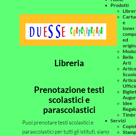
Prodotti
Librer
Cartu
e
toner
compat
ed
origin
Modul
Belle
Libreria
Arti
Artico
Scuol
Artico
Uffici
Prenotazione testi
Bigliet
scolastici e
Augur
Idee
parascolastici
Regal
Timbr
Servizi
Puoi prenotare testi scolastici e
Copis
parascolastici per tutti gli istituti, siano
Stam