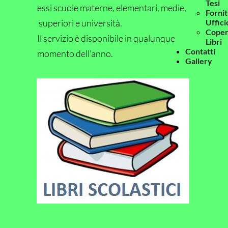
Tesi
essi scuole materne, elementari, medie,
Forni
superiori e università.
Uffici
Coper
Il servizio è disponibile in qualunque
Libri
Contatti
momento dell'anno.
Gallery