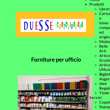
Prodotti
Librer
Cartu
e
toner
compat
ed
origin
Modul
Belle
Arti
Artico
Forniture per ufficio
Scuol
Artico
Uffici
Bigliet
Augur
Idee
Regal
Timbr
Servizi
Copis
Stam